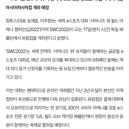
아시아퍼시픽컵 개최 예정
컴투스(대표 송재준, 이주환)는 세계 e스포츠 대회 ‘
서
머너즈 워 월드 아
레나 챔피언십2022’(
이하 SWC2022)이 오는 17일(현지 시간) 독일 베
를린에서 유럽컵을 개최한다고 밝혔다.
‘SWC2022’는 세계 전역의 ‘서머너즈 워’ 유저들이 함께하는 글로벌 e
스포츠 대회로, 매년 규모와 성과를 확대하고 있으며 6회째인 올해는 역
대 최다 참가 신청자를 기록하는 등 모집 단계부터 열광적인 반응을 이어
가고 있다.
이번 대회는 팬데믹으로 온라인 개최됐던 지난 2년과 달리 본선인 지역
컵부터 유관중으로 진행돼 더욱 관심이 집중된다. 유럽컵은 올해 대회에
서 오프라인으로 치러지는 첫 경기로, 200석 규모의 아레나를 갖춘 e스
포츠 전문 경기장
‘LVL 월드 오브 게이밍 베를린’에서
현장의 함성과 응
원이 함께하는 축제로 펼쳐질 예정이다.