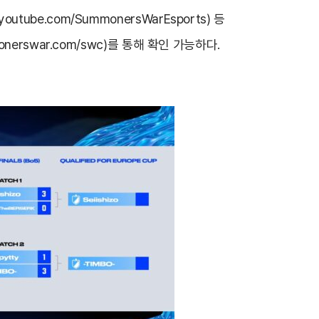
.youtube.com/SummonersWarEsports
) 등
monerswar.com/swc
)를 통해 확인 가능하다.