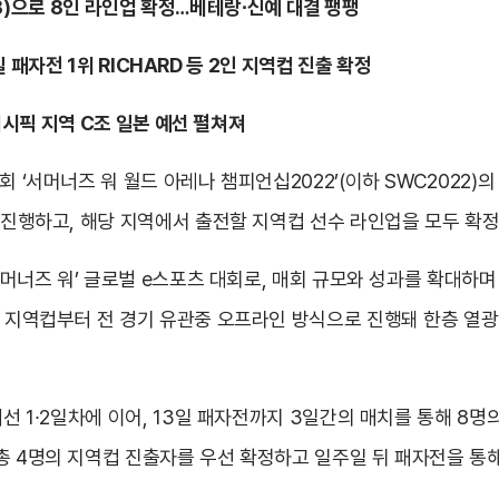
8/13)으로 8인 라인업 확정…베테랑∙신예 대결 팽팽
4일 패자전 1위 RICHARD 등 2인 지역컵 진출 확정
아퍼시픽 지역 C조 일본 예선 펼쳐져
회 ‘서머너즈 워 월드 아레나 챔피언십2022’(이하 SWC2022)
간 진행하고, 해당 지역에서 출전할 지역컵 선수 라인업을 모두 확정
‘서머너즈 워’ 글로벌 e스포츠 대회로, 매회 규모와 성과를 확대하
인 지역컵부터 전 경기 유관중 오프라인 방식으로 진행돼 한층 열
예선 1∙2일차에 이어, 13일 패자전까지 3일간의 매치를 통해 8명
총 4명의 지역컵 진출자를 우선 확정하고 일주일 뒤 패자전을 통해