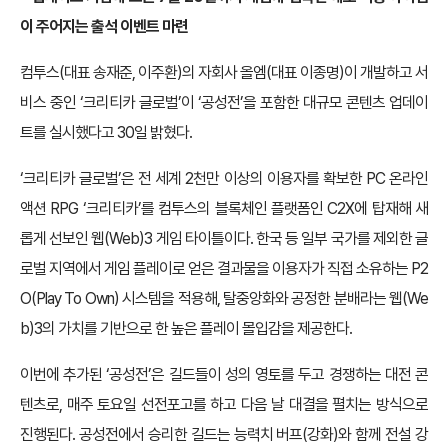
이 주어지는 출석 이벤트 마련
컴투스(대표 송재준, 이주환)의 자회사 올엠(대표 이종명)이 개발하고 서
비스 중인 ‘크리티카 글로벌’이 ‘공성전’을 포함한 대규모 콘텐츠 업데이
트를 실시했다고 30일 밝혔다.
‘크리티카 글로벌’은 전 세계 2천만 이상의 이용자를 확보한 PC 온라인
액션 RPG ‘크리티카’를 컴투스의 블록체인 플랫폼인 C2X에 탑재해 새
롭게 선보인 웹(Web)3 게임 타이틀이다. 한국 등 일부 국가를 제외한 글
로벌 지역에서 게임 플레이로 얻은 결과물을 이용자가 직접 소유하는 P2
O(Play To Own) 시스템을 적용해, 탈중앙화와 공정한 분배라는 웹(We
b)3의 가치를 기반으로 한 높은 플레이 몰입감을 제공한다.
이번에 추가된 ‘공성전’은 길드들이 성의 영토를 두고 경쟁하는 대전 콘
텐츠로, 매주 토요일 선전포고를 하고 다음 날 대결을 펼치는 방식으로
진행된다. 공성전에서 승리한 길드는 능력치 버프(강화)와 함께 전설 강