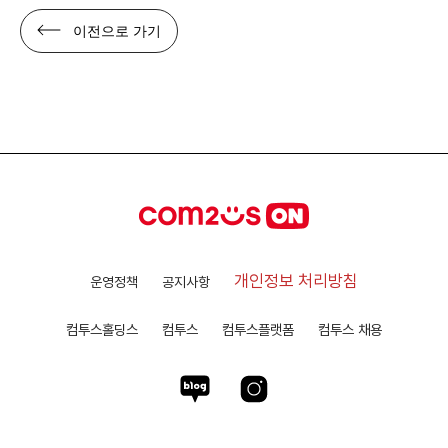
이전으로 가기
개인정보 처리방침
운영정책
공지사항
컴투스홀딩스
컴투스
컴투스플랫폼
컴투스 채용