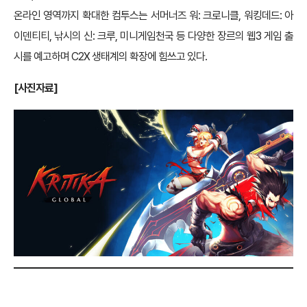
온라인 영역까지 확대한 컴투스는 서머너즈 워: 크로니클, 워킹데드: 아
이덴티티, 낚시의 신: 크루, 미니게임천국 등 다양한 장르의 웹3 게임 출
시를 예고하며 C2X 생태계의 확장에 힘쓰고 있다.
[사진자료]