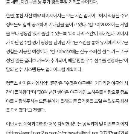
볼 세트, 치킨 쿠폰 등 추가 경품 추첨 기회도 주어진다.
한편, 통합 사전 예약 페이지에서는 오는 시즌 업데이트에서 적용될 주요
정보들도 함께 공개하며 기대감을 높이고 있다. ‘컴프야2023’에는 게임
을 보다 생동감 있게 즐길 수 있도록 ‘다이나믹 스킨’이 추가된다. 이미지
가 아닌 선수별 경기 영상을 담아낸 새로운 스킨을 통해 유저에게 새로운
경험을 제공할 예정이다. ‘컴프야V23’에는 신규 스페셜 선수 카드로 구
성된 ’골든 글러브 카드’가 추가되며, 매달 팀별 우수 선수를 선정하는 ‘이
달의 선수’ 시스템 등도 업데이트될 계획이다.
컴투스 한지훈 게임사업부문장은 “수많은 야구팬이 기다리던 야구의 시
간이 돌아왔다”며 “20여 년간 쌓아온 야구 게임 노하우를 바탕으로 컴프
야를 사랑해주시는 모든 분에게 올해도 큰 즐거움을 드릴 수 있도록 최선
을 다하겠다”고 전했다.
이번 사전 예약과 관련한 더욱 자세한 정보는 공식카페 및 이벤트 페이지
(
https://event.com2us.com/ci/cpbaseball/evt_pre_2023?r=p12)를