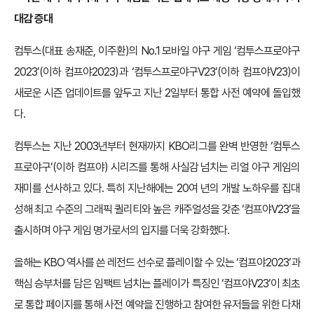
대감 증대
컴투스(대표 송재준, 이주환)의 No.1 모바일 야구 게임 ‘컴투스프로야구
2023’(이하 컴프야2023)과 ‘컴투스프로야구V23’(이하 컴프야V23)이
새로운 시즌 업데이트를 앞두고 지난 2일부터 통합 사전 예약에 돌입했
다.
컴투스는 지난 2003년부터 현재까지 KBO리그를 완벽 반영한 ‘컴투스
프로야구’(이하 컴프야) 시리즈를 통해 사실감 넘치는 리얼 야구 게임의
재미를 선사하고 있다. 특히 지난해에는 20여 년의 개발 노하우를 집대
성해 최고 수준의 그래픽 퀼리티와 높은 캐주얼성을 갖춘 ‘컴프야V23’을
출시하며 야구 게임 명가로서의 입지를 더욱 강화했다.
올해는 KBO 역사를 쓴 레전드 선수로 플레이할 수 있는 ‘컴프야2023’과
핵심 승부처를 담은 임팩트 넘치는 플레이가 특징인 ‘컴프야V23’이 최초
로 통합 페이지를 통해 사전 예약을 진행하고 참여한 유저들을 위한 다채