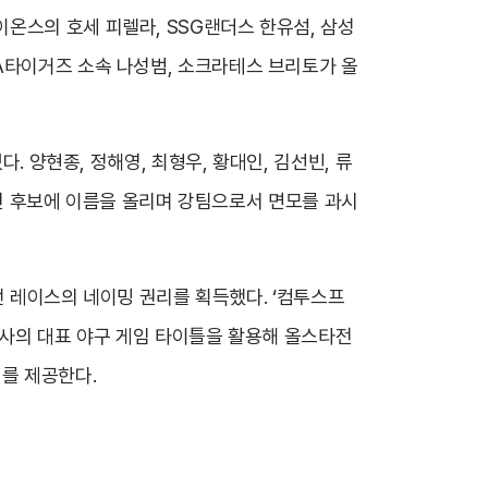
온스의 호세 피렐라, SSG랜더스 한유섬, 삼성
A타이거즈 소속 나성범, 소크라테스 브리토가 올
. 양현종, 정해영, 최형우, 황대인, 김선빈, 류
 주전 후보에 이름을 올리며 강팀으로서 면모를 과시
홈런 레이스의 네이밍 권리를 획득했다. ‘컴투스프
자사의 대표 야구 게임 타이틀을 활용해 올스타전
리를 제공한다.