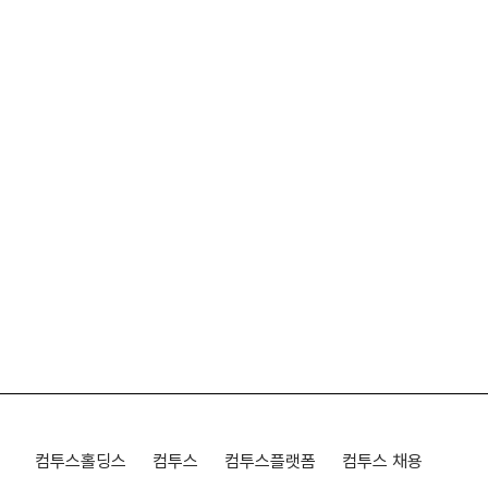
컴투스홀딩스
컴투스
컴투스플랫폼
컴투스 채용