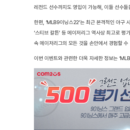
레전드 선수까지도 영입이 가능해, 이들 선수들
한편, ‘MLB9이닝스22’는 최근 본격적인 야구 시
‘스티브 칼튼’ 등 메이저리그 역사상 최고로 평가
속 메이저리그의 모든 것을 손안에서 경험할 수 
이번 이벤트와 관련한 더욱 자세한 정보는 ‘MLB