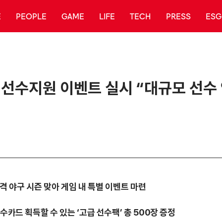
E
PEOPLE
GAME
LIFE
TECH
PRESS
ESG
’ 선수지원 이벤트 실시 “대규모 선수
본격 야구 시즌 맞아 게임 내 특별 이벤트 마련
수카드 획득할 수 있는 ‘고급 선수팩’ 총 500장 증정