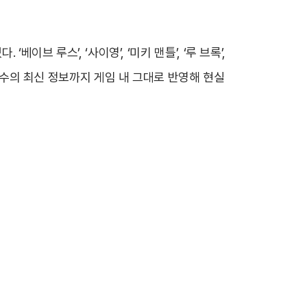
브 루스’, ‘사이영’, ‘미키 맨틀’, ‘루 브록’,
 선수의 최신 정보까지 게임 내 그대로 반영해 현실