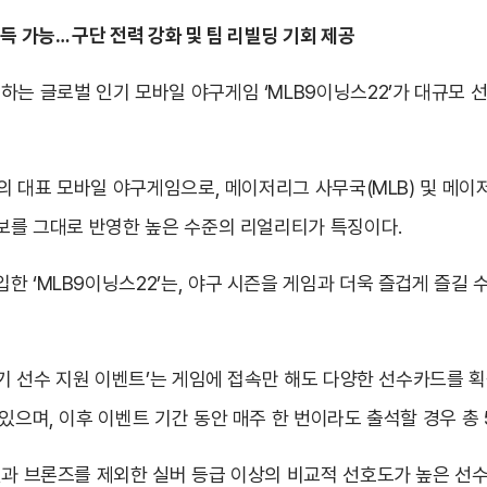
득 가능… 구단 전력 강화 및 팀 리빌딩 기회 제공
하는 글로벌 인기 모바일 야구게임 ‘MLB9이닝스22’가 대규모 
 대표 모바일 야구게임으로, 메이저리그 사무국(MLB) 및 메이저리그 
정보를 그대로 반영한 높은 수준의 리얼리티가 특징이다.
 ‘MLB9이닝스22’는, 야구 시즌을 게임과 더욱 즐겁게 즐길 
뽑기 선수 지원 이벤트’는 게임에 접속만 해도 다양한 선수카드를 획
있으며, 이후 이벤트 기간 동안 매주 한 번이라도 출석할 경우 총
멀과 브론즈를 제외한 실버 등급 이상의 비교적 선호도가 높은 선