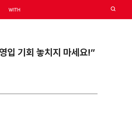
검색
WITH
 영입 기회 놓치지 마세요!”