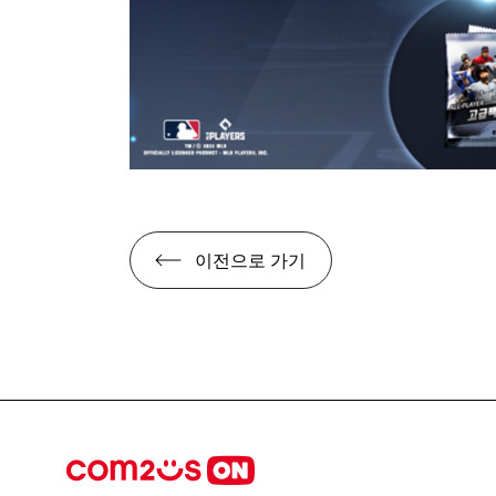
이전으로 가기