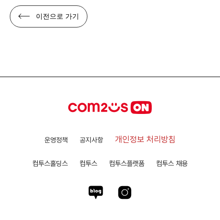
이전으로 가기
개인정보 처리방침
운영정책
공지사항
컴투스홀딩스
컴투스
컴투스플랫폼
컴투스 채용