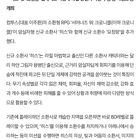
개최
컴투스(대표 이주환)의 소환형 RPG ‘서머너즈 워: 크로니클(이하 크로니
클)’이 암살자형 신규 소환사 ‘히스’와 함께 신규 소환수 ‘요정왕’을 추가
했다.
신규 소환사 ‘히스’는 라힐 마법학교 출신인 다른 소환사 캐릭터와는 달
리 하얀 그림자 용병단 출신으로, 근거리 암살자답게 회피기를 이용해 단
숨에 적진에 파고든 뒤 단일 개체에 강력한 공격을 쏟아붓는 것이 특징이
다. 무기 속성별로 각각 잃은 체력, 회피율, 자신의 체력 감소량, 강화 효
과 개수 등에 비례한 피해를 줄 수 있어 상황과 취향에 따라 다양한 방식
으로 활용할 수 있다.
기존에 플레이하던 소환사로 캐슬란 지역을 오픈하면 바로 80레벨로 플
레이할 수 있으며, ‘히스’를 이용해 소환수를 처치하거나 아레나에서 승
리하는 등의 미션을 수행하면 히스의 의상, 빛과 어둠의 소환서, 미지의