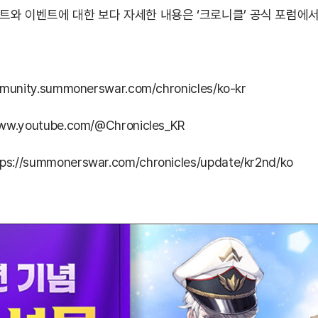
와 이벤트에 대한 보다 자세한 내용은 ‘크로니클’ 공식 포럼에서
mmunity.summonerswar.com/chronicles/ko-kr
www.youtube.com/@Chronicles_KR
tps://summonerswar.com/chronicles/update/kr2nd/ko