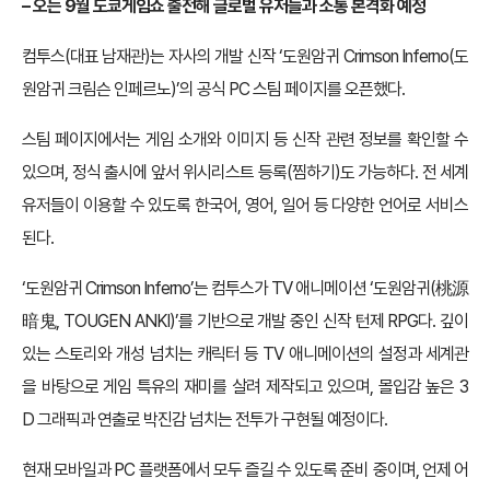
–
오는
9
월 도쿄게임쇼 출전해 글로벌 유저들과 소통 본격화 예정
컴투스(대표 남재관)는 자사의 개발 신작 ‘도원암귀 Crimson Inferno(도
원암귀 크림슨 인페르노)’의 공식 PC 스팀 페이지를 오픈했다.
스팀 페이지에서는 게임 소개와 이미지 등 신작 관련 정보를 확인할 수
있으며, 정식 출시에 앞서 위시리스트 등록(찜하기)도 가능하다. 전 세계
유저들이 이용할 수 있도록 한국어, 영어, 일어 등 다양한 언어로 서비스
된다.
‘도원암귀 Crimson Inferno’는 컴투스가 TV 애니메이션 ‘도원암귀(桃源
暗鬼, TOUGEN ANKI)’를 기반으로 개발 중인 신작 턴제 RPG다. 깊이
있는 스토리와 개성 넘치는 캐릭터 등 TV 애니메이션의 설정과 세계관
을 바탕으로 게임 특유의 재미를 살려 제작되고 있으며, 몰입감 높은 3
D 그래픽과 연출로 박진감 넘치는 전투가 구현될 예정이다.
현재 모바일과 PC 플랫폼에서 모두 즐길 수 있도록 준비 중이며, 언제 어