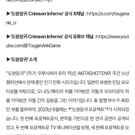
▶’도원암귀
Crimson Inferno
’
공식
X
채널
:
https://x.com/tougena
nki_ci
▶’도원암귀
Crimson Inferno
’
공식 유튜브 채널
:
https://www.yout
ube.com/@TougenAnkiGame
▶’도원암귀’
소개
“도원암귀” (작가: 우루시바라 유라 작)은 AKITASHOTEN의 주간 소년
챔피언에서 연재 중인 인기 만화 시리즈입니다. 일본의 유명한 민담 모모
타로를 바탕으로, 오니(도깨비)의 피를 이어받은 자들과 모모타로의 피
를 이어받은 자들 간의 갈등을 그린 이야기입니다. 총 발행 부수가 400
만 부를 돌파하여, 2023년 6월에는 *”도원암귀 프로젝트”*가 시작되었
습니다. 첫 번째 프로젝트로서, 본작을 기반으로 한 연극 공연이 공개되
었고, 두 번째 프로젝트로 TV 애니메이션을 방영, 세 번째 프로젝트로 모