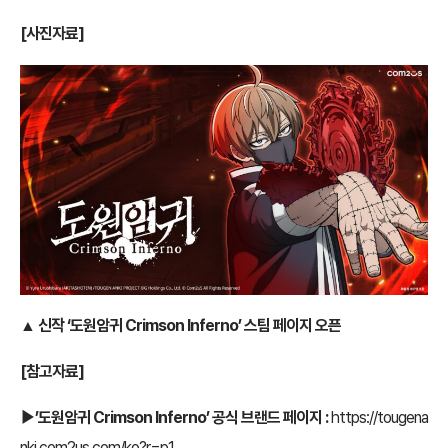
[
사진자료]
▲
신작
‘도원암귀
Crimson Inferno
’
스팀 페이지 오픈
[
참고자료]
▶’도원암귀 Crimson Inferno’ 공식 브랜드 페이지 :
https://tougena
nki.com2us.com/ko?r=p1