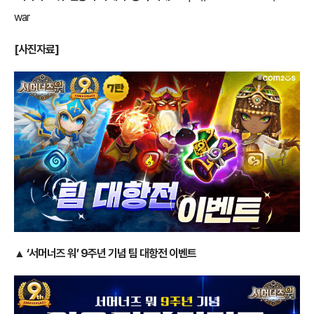
war
[사진자료]
▲
‘서머너즈 워’ 9주년 기념 팀 대항전 이벤트