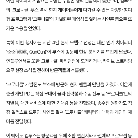
이번 타이페이 게임쇼는 나흘간 수십만 명의 관람객이 찾았으며, 컴투스
의 ‘크로니클’ 부스 역시 현지 게이머들에게 다가갈 수 있는 다양한 참여
형 프로그램과 ‘크로니클’의 차별화된 게임성을 알리는 시연존 등으로 뜨
거운 호응을 얻었다.
특히 이번 행사에는 지난 4일 현지 모델로 선정된 대만 인기 치어리더
‘준준(峮峮, QunQun)’이 부스에 방문해 현장 분위기를 뜨겁게 달궜다.
인플루언서들 또한 ‘크로니클’ 파티던전에 도전하거나, 라이브 스트리밍
으로 현장 소식을 전하며 방문객들과 호흡했다.
‘크로니클’ 개발진도 부스에 방문해 현지 팬들과 만남을 가졌다. 이은재
총괄 개발 PD는 직접 무대에 올라 전략성과 수동 전투 등 ‘크로니클’만의
차별점, 대만 서비스에 대한 기대감 등을 전했으며, 송수진 원화가도 직
접 일러스트 드로잉 시연을 펼쳐 ‘크로니클’ 캐릭터의 매력과 게임의 재
미를 전달했다.
이 밖에도 컴투스는 방문객을 위해 소환 챌린지와 사전예약 프로모션 등