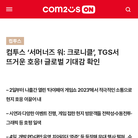
컴투스
컴투스 ‘서머너즈 워: 크로니클’, TGS서
뜨거운 호응! 글로벌 기대감 확인
– 2일부터 나흘간 열린 ‘타이페이 게임쇼 2023’에서 적극적인 소통으로
현지 호응 이끌어 내
– 시연과 다양한 이벤트 진행, 게임 접한 현지 방문객들 전략성∙수동전투∙
그래픽 등 호평 일색
– 4일, 개발 PD∙대만 유명 치어리더 ‘준준’ 등 등장해 무대 행사 펼쳐…수