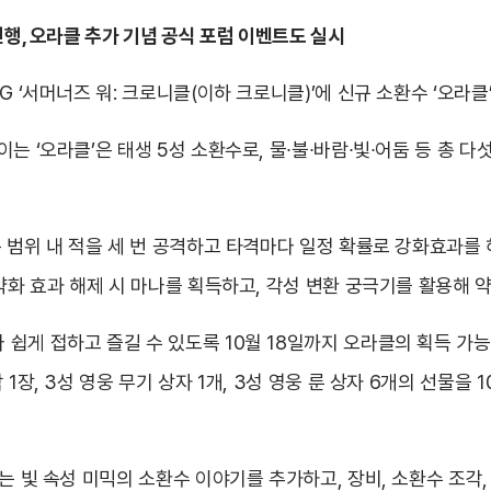
진행, 오라클 추가 기념 공식 포럼 이벤트도 실시
G ‘서머너즈 워: 크로니클(이하 크로니클)’에 신규 소환수 ‘오라
는 ‘오라클’은 태생 5성 소환수로, 물∙불∙바람∙빛∙어둠 등 총 
은 범위 내 적을 세 번 공격하고 타격마다 일정 확률로 강화효과를 
 약화 효과 해제 시 마나를 획득하고, 각성 변환 궁극기를 활용해 
쉽게 접하고 즐길 수 있도록 10월 18일까지 오라클의 획득 가
1장, 3성 영웅 무기 상자 1개, 3성 영웅 룬 상자 6개의 선물을
는 빛 속성 미믹의 소환수 이야기를 추가하고, 장비, 소환수 조각, 