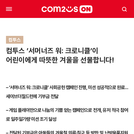
컴투스
컴투스 ’서머너즈 워: 크로니클’이
어린이에게 따뜻한 겨울을 선물합니다!
– ‘서머너즈 워: 크로니클’ 사회공헌 캠페인 진행, 미션 성공적으로 완료…
세이브더칠드런에 기부금 전달
– 게임 플레이만으로 나눔의 기쁨 얻는 캠페인으로 전개, 유저 적극 참여
로 일주일가량 미션 조기 달성
– 전달된 기부금은 아동들의 겨울철 의류∙침구 등 방한 및 난방용품지원