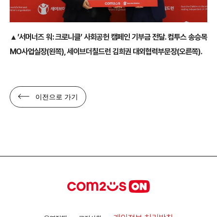
▲’서머너즈 워: 크로니클’ 사회공헌 캠페인 기부금 전달. 컴투스 송승목
MO사업실장(왼쪽), 세이브더칠드런 김희권 대외협력부문장(오른쪽).
이전으로 가기