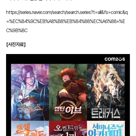
https://series.naver.com/search/search.series?t=all&fs=comic&q
=%EC%84%9C%EB%A8%B8%EB%84%88%EC%A6%88+%E
C%9B%8C
[사진자료]