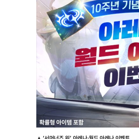
▲
‘서머너즈 워’, 아레나·월드 아레나 이벤트