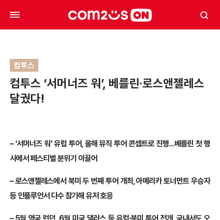
컴투스
컴투스 ‘서머너즈 워’, 베를린·로스앤젤레스
달궜다!
– ‘서머너즈 워’ 유럽 투어, 올해 뮤직 투어 콘셉트로 진행…베를린 첫 행
사에서 페스티벌 분위기 이끌어
– 로스앤젤레스에서 북미 두 번째 투어 개최, 아메리카 토너먼트 우승자
등 인플루언서 다수 참가해 유저 호응
– 5월 영국 런던, 6월 미국 댈러스 등 유럽·북미 투어 전개, 국내서도 오