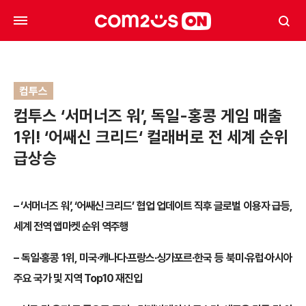
컴투스
컴투스 ‘서머너즈 워’, 독일-홍콩 게임 매출
1위! ‘어쌔신 크리드‘ 컬래버로 전 세계 순위
급상승
– ‘서머너즈 워’, ‘어쌔신 크리드’ 협업 업데이트 직후 글로벌 이용자 급등,
세계 전역 앱마켓 순위 역주행
– 독일∙홍콩 1위, 미국∙캐나다∙프랑스∙싱가포르∙한국 등 북미∙유럽∙아시아
주요 국가 및 지역 Top10 재진입