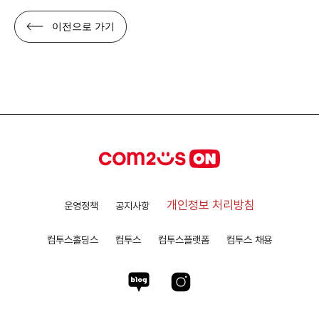
이전으로 가기
개인정보 처리방침
운영정책
공지사항
컴투스홀딩스
컴투스
컴투스플랫폼
컴투스 채용