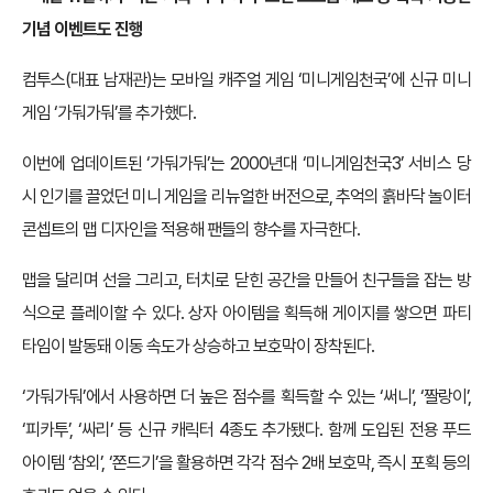
기념 이벤트도 진행
컴투스(대표 남재관)는 모바일 캐주얼 게임 ‘미니게임천국’에 신규 미니
게임 ‘가둬가둬’를 추가했다.
이번에 업데이트된 ‘가둬가둬’는 2000년대 ‘미니게임천국3’ 서비스 당
시 인기를 끌었던 미니 게임을 리뉴얼한 버전으로, 추억의 흙바닥 놀이터
콘셉트의 맵 디자인을 적용해 팬들의 향수를 자극한다.
맵을 달리며 선을 그리고, 터치로 닫힌 공간을 만들어 친구들을 잡는 방
식으로 플레이할 수 있다. 상자 아이템을 획득해 게이지를 쌓으면 파티
타임이 발동돼 이동 속도가 상승하고 보호막이 장착된다.
‘가둬가둬’에서 사용하면 더 높은 점수를 획득할 수 있는 ‘써니’, ‘짤랑이’,
‘피카투’, ‘싸리’ 등 신규 캐릭터 4종도 추가됐다. 함께 도입된 전용 푸드
아이템 ‘참외’, ‘쫀드기’을 활용하면 각각 점수 2배 보호막, 즉시 포획 등의