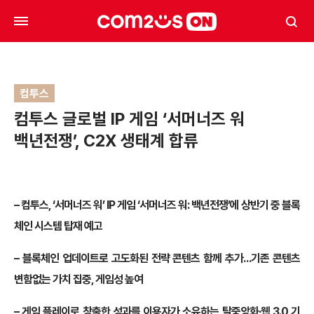
컴투스
컴투스 글로벌 IP 게임 ‘서머너즈 워
백년전쟁’, C2X 생태계 합류
– 컴투스, ‘서머너즈 워’ IP 게임 ‘서머너즈 워: 백년전쟁’에 상반기 중 블록
체인 시스템 탑재 예고
– 블록체인 업데이트로 고도화된 전략 콘텐츠 함께 추가…기존 콘텐츠
변함없는 가치 집중, 게임성 높여
– 게임 플레이로 창출한 성과를 이용자가 소유하는 탈중앙화∙웹 3.0 기