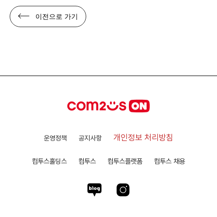
이전으로 가기
개인정보 처리방침
운영정책
공지사항
컴투스홀딩스
컴투스
컴투스플랫폼
컴투스 채용