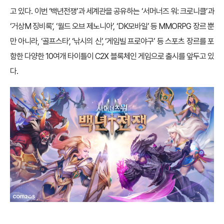
고 있다. 이번 ‘백년전쟁’과 세계관을 공유하는 ‘서머너즈 워: 크로니클’과
‘거상M 징비록’, ‘월드 오브 제노니아’, ‘DK모바일’ 등 MMORPG 장르 뿐
만 아니라, ‘골프스타’, ‘낚시의 신’, ‘게임빌 프로야구’ 등 스포츠 장르를 포
함한 다양한 10여개 타이틀이 C2X 블록체인 게임으로 출시를 앞두고 있
다.