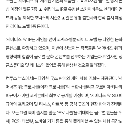
츠들은 ‘서머너즈 워’ 세계관 기반의 작품들로 ▲2023년 글로벌 동시 론
칭 예정인 웹툰 7종 ▲ 워킹데드 IP로 유명한 스카이바운드 엔터테인먼
트와 공동 제작한 코믹스의 시즌2 ▲일본 유명 출판사와 합작 출시 예정
인 라이트 노벨 1종 등이다.
‘서머너즈 워’ IP는 게임을 넘어 코믹스·웹툰·라이트 노벨 등 다양한 문화
콘텐츠로 확장하고 있으며, 이번에 선보이는 작품들은 ‘서머너즈 워’의
영향력에 힘입어 글로벌 문화 콘텐츠를 선도하는 기업들과 계열사인 정
글스튜디오 및 케나즈의 협업을 통해 탄생한 것으로 알려졌다.
컴투스 부스에서는 다양한 굿즈 판매와 게임 체험 기회도 제공된다. ‘서
머너즈 워: 크로니클(이하 크로니클)’의 소환사 클리프·오르비아·키나의
피규어가 이번 코믹콘에서 최초로 공개될 예정이며, ‘서머너즈 워’ SD 피
규어의 프리오더 및 티셔츠, 아트북 등 공식 굿즈의 현장 판매가 진행된
다. 오는 11월 북미 출시를 앞둔 ‘크로니클’을 기대하는 글로벌 팬들을 위
해, PC와 태블릿, 모바일 기기 등을 통해 플레이할 수 있는 체험 공간도