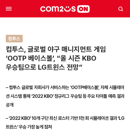
컴투스
컴투스, 글로벌 야구 매니지먼트 게임
‘OOTP 베이스볼’, “올 시즌 KBO
우승팀으로 LG트윈스 전망”
–
컴투스 글로벌 자회사가 서비스하는 ‘
OOTP
베이스볼’
,
자체 시뮬레이
션 시스템 통해 ‘
2022 KBO
’ 정규리그 우승팀 등 주요 타이틀 예측 결과
공개
–
‘
2022 KBO
’
10
개 구단 최신 로스터 기반
1
천 회 시뮬레이션 결과 ‘
LG
트윈스’ 우승 가장 높게 점쳐