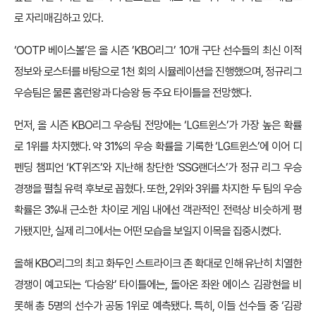
로 자리매김하고 있다.
‘OOTP 베이스볼’은 올 시즌 ’KBO리그’ 10개 구단 선수들의 최신 이적
정보와 로스터를 바탕으로 1천 회의 시뮬레이션을 진행했으며, 정규리그
우승팀은 물론 홈런왕과 다승왕 등 주요 타이틀을 전망했다.
먼저, 올 시즌 KBO리그 우승팀 전망에는 ‘LG트윈스’가 가장 높은 확률
로 1위를 차지했다. 약 31%의 우승 확률을 기록한 ‘LG트윈스’에 이어 디
펜딩 챔피언 ‘KT위즈’와 지난해 창단한 ‘SSG랜더스’가 정규 리그 우승
경쟁을 펼칠 유력 후보로 꼽혔다. 또한, 2위와 3위를 차지한 두 팀의 우승
확률은 3%내 근소한 차이로 게임 내에선 객관적인 전력상 비슷하게 평
가됐지만, 실제 리그에서는 어떤 모습을 보일지 이목을 집중시켰다.
올해 KBO리그의 최고 화두인 스트라이크 존 확대로 인해 유난히 치열한
경쟁이 예고되는 ‘다승왕’ 타이틀에는, 돌아온 좌완 에이스 김광현을 비
롯해 총 5명의 선수가 공동 1위로 예측됐다. 특히, 이들 선수들 중 ‘김광