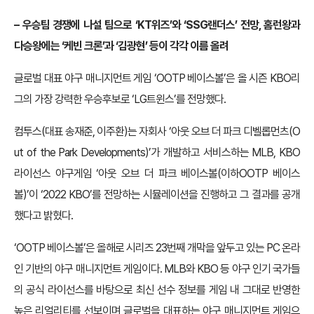
–
우승팀 경쟁에 나설 팀으로 ‘
KT
위즈’와 ‘
SSG
랜더스’ 전망
,
홈런왕과
다승왕에는 ‘케빈 크론’과 ‘김광현’ 등이 각각 이름 올려
글로벌 대표 야구 매니지먼트 게임 ‘OOTP 베이스볼’은 올 시즌 KBO리
그의 가장 강력한 우승후보로 ‘LG트윈스’를 전망했다.
컴투스(대표 송재준, 이주환)는 자회사 ‘아웃 오브 더 파크 디벨롭먼츠(O
ut of the Park Developments)’가 개발하고 서비스하는 MLB, KBO
라이선스 야구게임 ‘아웃 오브 더 파크 베이스볼(이하OOTP 베이스
볼)’이 ‘2022 KBO’를 전망하는 시뮬레이션을 진행하고 그 결과를 공개
했다고 밝혔다.
‘OOTP 베이스볼’은 올해로 시리즈 23번째 개막을 앞두고 있는 PC 온라
인 기반의 야구 매니지먼트 게임이다. MLB와 KBO 등 야구 인기 국가들
의 공식 라이선스를 바탕으로 최신 선수 정보를 게임 내 그대로 반영한
높은 리얼리티를 선보이며 글로벌을 대표하는 야구 매니지먼트 게임으