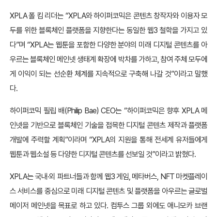
XPLA 폴 킴 리더는 “XPLA와 하이퍼코믹은 콘텐츠 창작자와 이용자 모
두를 위한 블록체인 플랫폼을 지향한다는 동일한 웹3 철학을 가지고 있
다”며 “XPLA는 웹툰을 포함한 다양한 분야의 미래 디지털 콘텐츠를 아
우르는 블록체인 메인넷 생태계 확장에 박차를 가하고, 참여 주체 모두에
게 이익이 되는 선순환 체계를 지속적으로 구축해 나갈 것”이라고 말했
다.
하이퍼코믹 필립 배(Philip Bae) CEO는 “하이퍼코믹은 향후 XPLA 메
인넷을 기반으로 블록체인 기술을 접목한 디지털 콘텐츠 제작과 플랫폼
개발에 주력할 계획”이라며 “XPLA의 지원을 통해 전세계 유저들에게
웹툰과 웹소설 등 다양한 디지털 콘텐츠를 선보일 것”이라고 밝혔다.
XPLA는 국내·외 파트너들과 함께 웹3 게임, 메타버스, NFT 마켓플레이
스 서비스를 중심으로 미래 디지털 콘텐츠 및 플랫폼을 아우르는 글로벌
메이저 메인넷을 목표로 하고 있다. 컴투스 그룹 외에도 애니모카 브랜