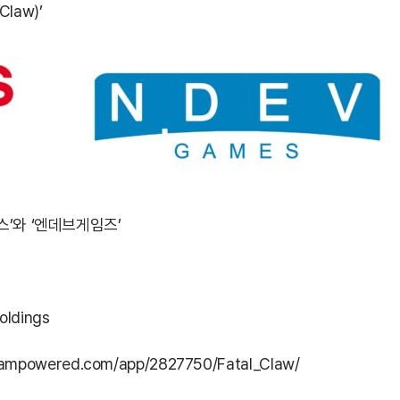
law)’
’와 ‘엔데브게임즈’
oldings
teampowered.com/app/2827750/Fatal_Claw/