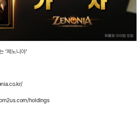
는 ‘제노니아’
ia.co.kr/
om2us.com/holdings