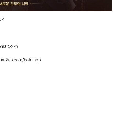
아’
ia.co.kr/
om2us.com/holdings