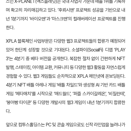
스인 X-PLANET(엑스플래닛)은 국내 사업자 가운데 매출 1위를 기록하
며 확고히 자리매김하고 있다. ‘후뢰시맨’ 프로젝트 성공을 기반으로 내
년 1분기까지 ‘바이오맨’과 ‘마스크맨’의 컬래버레이션 프로젝트를 진행
한다.
XPLA 블록체인 사업부문은 다양한 웹3 프로젝트들의 합류가 예정되어
있어 한단계 성장할 것으로 기대된다. 소셜파이(SocialFi) 디앱 ‘PLAY
3’는 4분기 중 베타 버전을 공개한다. 복잡한 절차 없이 간편하게 NFT
발행, 스테이킹, 아이템 교환, 커뮤니티 등 다양한 웹3 활동을 자연스럽게
경험할 수 있다. 웹3 게임들도 순차적으로 XPLA 메인넷에 온보딩된다.
4분기 NFT 배틀 아레나 게임 ‘배틀 차일드’와 생성형 AI 기반 카드 배틀
게임 ‘메타매치’를 시작으로 ‘매드월드’, ‘퍼즐 스카이갈레온’, ‘비질란테’,
‘붕어빵 타이쿤’ 등 다양한 개발사의 웹3 게임이 내년 1분기까지 합류한
다.
앞으로 컴투스홀딩스는 PC 및 콘솔 게임으로도 신작 라인업을 늘려나가