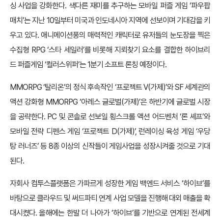
싱 사업을 강화한다. 색다른 재미를 추구하는 모바일 퍼즐 게임 ‘파우팝
매치’는 지난 10일부터 미국과 인도네시아 지역에 선보이며 기대감을 키
우고 있다. 애니메이션풍의 매력적인 캐릭터로 유저들의 눈도장을 찍은
수집형 RPG ‘스타 세일러’를 비롯해 지뢰찾기 요소를 결합한 하이브리
드 퍼즐게임 ‘컬러스위퍼’는 1분기 소프트 론칭 예정이다.
MMORPG ‘탈리온’의 정식 후속작인 ‘프로젝트 V(가제)’와 SF 세계관의
액션 강화형 MMORPG ‘아레스 글로벌(가제)’은 하반기에 글로벌 시장
을 공략한다. PC 및 콘솔로 선보일 횡스크롤 액션 어드벤처 ‘론 셰프’와
모바일 전략 디펜스 게임 ‘프로젝트 D(가제)’, 런레이싱 육성 게임 ‘우당
탕 러너즈’ 등 8종 이상의 신작들이 게임사업을 성장시켜줄 것으로 기대
된다.
자회사 컴투스플랫폼은 가파르게 성장한 게임 백엔드 서비스 ‘하이브’를
바탕으로 클라우드 및 써드파티 연계 사업 모델을 진행해 대외 매출을 확
대시켰다. 올해에는 한발 더 나아가 ‘하이브’를 기반으로 연계된 전세계