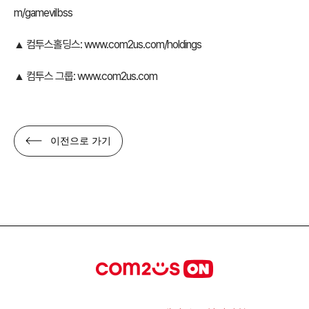
m/gamevilbss
▲ 컴투스홀딩스:
www.com2us.com/holdings
▲ 컴투스 그룹:
www.com2us.com
이전으로 가기