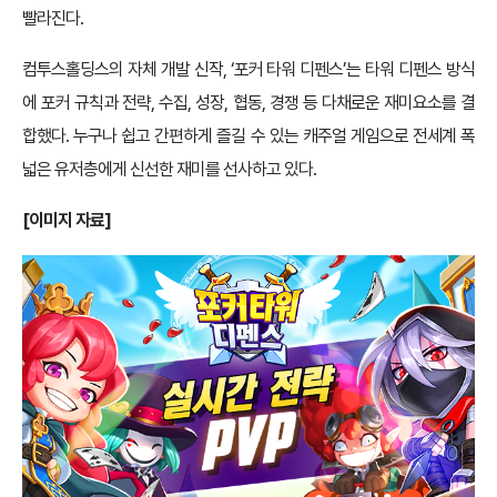
빨라진다.
컴투스홀딩스의 자체 개발 신작, ‘포커 타워 디펜스’는 타워 디펜스 방식
에 포커 규칙과 전략, 수집, 성장, 협동, 경쟁 등 다채로운 재미요소를 결
합했다. 누구나 쉽고 간편하게 즐길 수 있는 캐주얼 게임으로 전세계 폭
넓은 유저층에게 신선한 재미를 선사하고 있다.
[이미지 자료]