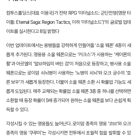
컴투스홀딩스(대표 이용국)가 전략 RPG ‘이터널소드: 군단전쟁(영문 타
이틀: Eternal Saga: Region Tactics, 이하 ‘이터널소드’)’의 글로벌 업데
이트를 실시한다고 8일 밝혔다
이번 업데이트에서는 용병들을 강력하게 만들어줄 ‘소울 웨폰’ 4종이 새
롭게 추가된다. 영웅용 소울 웨폰으로는 ‘커크스’가 사용하는 ‘케이론의
활’과 아르엘의 ‘알브하임의 벼린 검’이 처음으로 등장하고, 병사용 소울
웨폰으로는 로이암 쇠뇌병이 사용하는 ‘노병의 쇠뇌’와 오크 궁수의 ‘호
른 보우’가 새롭게 등장한다. 더불어 소울 웨폰 소환 시 확률업 기능도 새
롭게 도입된다. 매주 교체되는 확률업 소울 웨폰 3종 중 하나를 선택하면
소환할 때 등장 확률이 5배 증가되어 원하는 소울 웨폰을 보다 손쉽게 획
득할 수 있다.
각성시킬 수 있는 영웅들도 늘어난다. 로이암 종족의 영웅 ‘코브’와 오크
종족의 영웅 ‘쿠루미’는 각성시키면 전투에서 초월적 힘을 발휘할 수 있