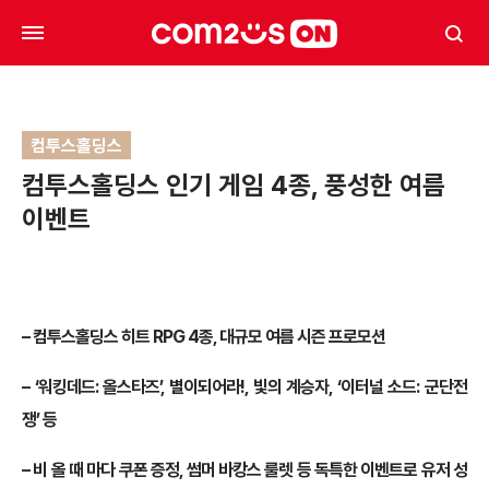
컴투스홀딩스
컴투스홀딩스 인기 게임 4종, 풍성한 여름
이벤트
–
컴투스홀딩스 히트 RPG 4종
,
대규모 여름 시즌 프로모션
–
‘워킹데드: 올스타즈’
,
별이되어라!, 빛의 계승자, ‘이터널 소드: 군단전
쟁’ 등
–
비 올 때 마다 쿠폰 증정, 썸머 바캉스 룰렛 등 독특한 이벤트로 유저 성