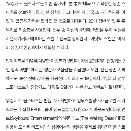
‘워킹데드: 올스타즈’는 이번 업데이트를 통해 ‘태국’으로 확장한 생존 스
토리를 선보인다. 특히, 선 성향의 테크니션이자 태국 스토리 주인공 ‘아
팃’이 합류해 강력한 활약을 할 것으로 기대된다. 20대 청년 ‘아팃’은 주
무기로 화승총을 사용한다. 전투 중 자신의 주변에 폭탄을 뿌려 적들을
기절시키거나 매혹하는 스킬로 전투를 장악한다. ‘아팃’의 스킬은 ‘미지
의 생존자’ 콘텐츠에서 체험할 수 있다.
업데이트를 기념해 다양한 이벤트가 열린다. 이달 20일까지 진행되는 7
일 접속 이벤트에서는 ‘생존자 모집권’을 지급한다. 또한, 신간 생존 기록
에서도 ‘보상 선택 상자’를 제공한다. 이외에도 19일까지 카일라의 전투
그룹 테스트가 진행되고, 다음 달 9일까지 세관 창고 이벤트가 펼쳐진다.
워킹데드: 올스타즈는 펀플로가 개발하고 컴투스홀딩스가 글로벌 서비
스하는 수집형 RPG다. 좀비 신드롬을 일으킨 스카이바운드 엔터테인먼
트(Skybound Entertainment)의 ‘워킹데드(The Walking Dead)’ IP를
활용해 포스트 아포칼립스 상황에서의 생존을 주제로 흥미진진한 스토