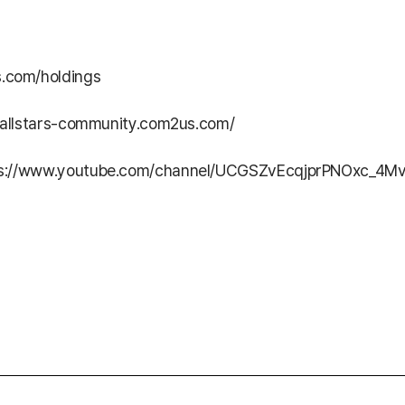
com/holdings
dallstars-community.com2us.com/
ps://www.youtube.com/channel/UCGSZvEcqjprPNOxc_4M