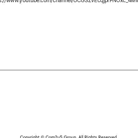
ps://www.youtube.com/channel/UCGSZvEcqjprPNOxc_4M
Copyright © Com2uS Group. All Rights Reserved.