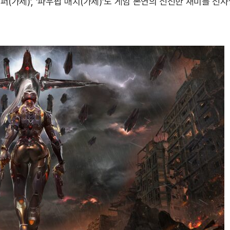
위퍼(가제)’, ‘파우팝 매치(가제)’도 게임 본연의 신선한 재미를 