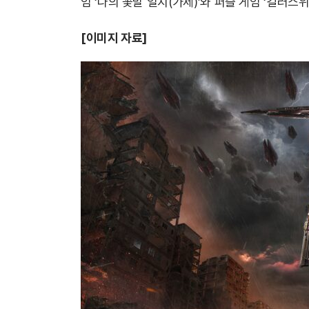
임 ‘나의 꽃말 일지(가제)’와 퍼즐 게임 ‘컬러스
[이미지 자료]