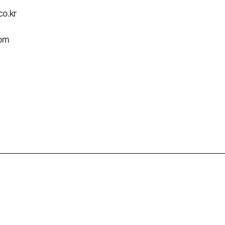
co.kr
com