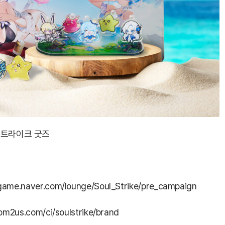
스트라이크 굿즈
/game.naver.com/lounge/Soul_Strike/pre_campaign
om2us.com/ci/soulstrike/brand