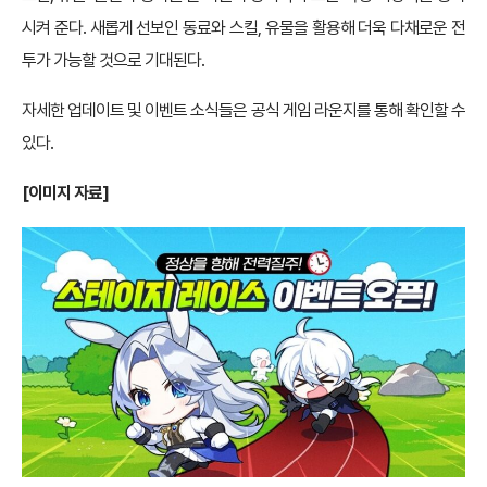
시켜 준다. 새롭게 선보인 동료와 스킬, 유물을 활용해 더욱 다채로운 전
투가 가능할 것으로 기대된다.
자세한 업데이트 및 이벤트 소식들은 공식 게임 라운지를 통해 확인할 수
있다.
[이미지 자료]