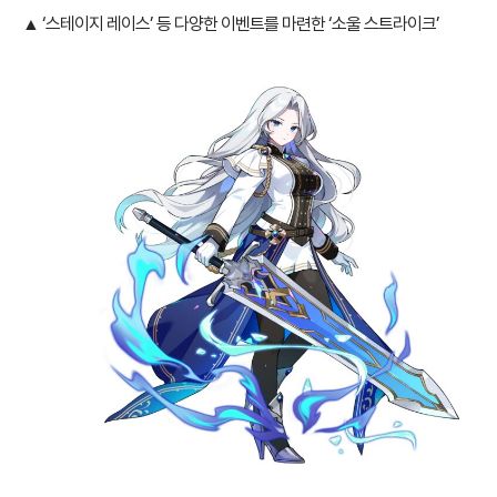
▲ ‘스테이지 레이스’ 등 다양한 이벤트를 마련한 ‘소울 스트라이크’