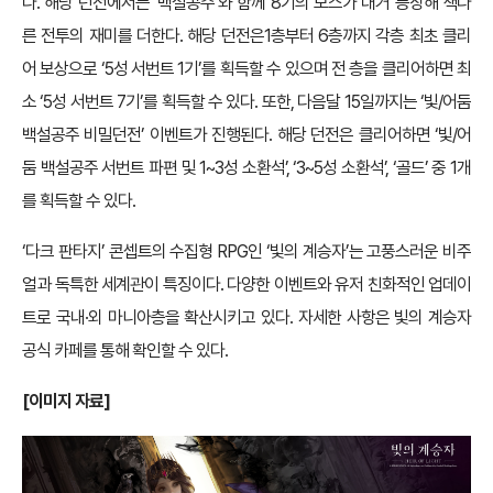
다. 해당 던전에서는 ‘백설공주’와 함께 8기의 보스가 대거 등장해 색다
른 전투의 재미를 더한다. 해당 던전은1층부터 6층까지 각층 최초 클리
어 보상으로 ‘5성 서번트 1기’를 획득할 수 있으며 전 층을 클리어하면 최
소 ‘5성 서번트 7기’를 획득할 수 있다. 또한, 다음달 15일까지는 ‘빛/어둠
백설공주 비밀던전’ 이벤트가 진행된다. 해당 던전은 클리어하면 ‘빛/어
둠 백설공주 서번트 파편 및 1~3성 소환석’, ‘3~5성 소환석’, ‘골드’ 중 1개
를 획득할 수 있다.
‘다크 판타지’ 콘셉트의 수집형 RPG인 ‘빛의 계승자’는 고풍스러운 비주
얼과 독특한 세계관이 특징이다. 다양한 이벤트와 유저 친화적인 업데이
트로 국내·외 마니아층을 확산시키고 있다. 자세한 사항은 빛의 계승자
공식 카페를 통해 확인할 수 있다.
[
이미지 자료]