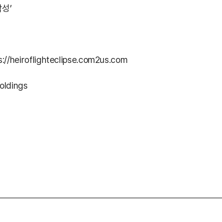
성’
://heiroflighteclipse.com2us.com
oldings