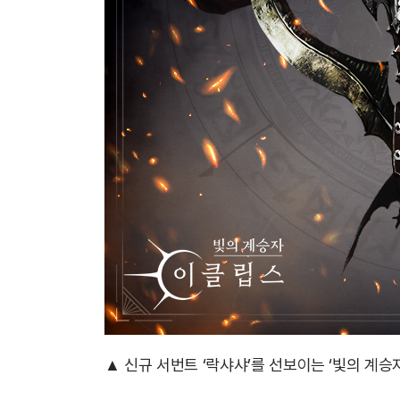
▲ 신규 서번트 ‘락샤샤’를 선보이는 ‘빛의 계승자