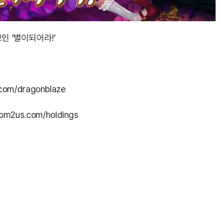
인 ‘별이되어라!’
.com/dragonblaze
com2us.com/holdings