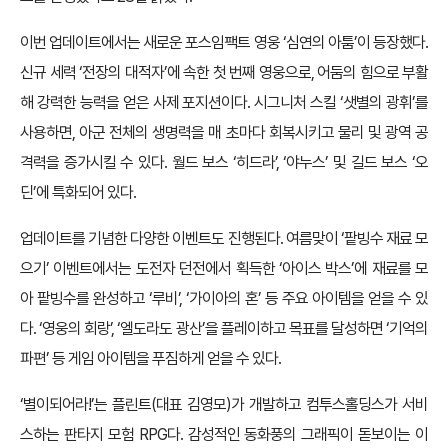
이번 업데이트에서는 새로운 포스임팩트 영웅 ‘심연의 아툼’이 등장했다.
신규 세력 ‘전장의 대적자’에 속한 첫 번째 영웅으로, 어둠의 힘으로 부활
해 강력한 능력을 얻은 사제 포지션이다. 시그니처 스킬 ‘샛별의 광휘’를
사용하면, 아군 전체의 생명력을 매 초마다 회복시키고 물리 및 광역 공
격력을 증가시킬 수 있다. 월드 보스 ‘히드라’, ‘야누스’ 및 길드 보스 ‘오
딘’에 특화되어 있다.
업데이트를 기념한 다양한 이벤트도 진행된다. 여름맞이 ‘팥빙수 재료 모
으기’ 이벤트에서는 도전자 던전에서 획득한 ‘아이스 박스’에 재료를 모
아 팥빙수를 완성하고 ‘루비’, ‘가이아의 혼’ 등 주요 아이템을 얻을 수 있
다. ‘영웅의 회랑’, ‘엘도라도 광산’을 플레이하고 목표를 달성하면 ‘기억의
파편’ 등 게임 아이템을 푸짐하게 얻을 수 있다.
‘별이되어라!’는 플린트(대표 김영모)가 개발하고 컴투스홀딩스가 서비
스하는 판타지 모험 RPG다. 감성적인 동화풍의 그래픽이 돋보이는 이