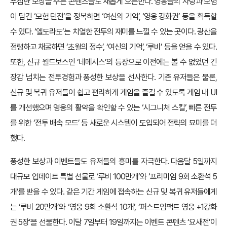
푸짐한 보상을 주는 콘텐츠들도 새롭게 오픈한다. 영웅들의 사랑과 모험
이 담긴 ‘모험 던전’을 정복하면 ‘여신의 기억’, ‘영웅 강화권’ 등을 획득할
수 있다. ‘엘도라도’는 치열한 전투의 재미를 느낄 수 있는 곳이다. 광산을
점령하고 채굴하면 ‘초월의 정수’, ‘여신의 기억’, ‘루비’ 등을 얻을 수 있다.
또한, 신규 월드보스인 ‘네메시스’의 등장으로 이전에는 볼 수 없었던 긴
장감 넘치는 전투경험과 풍성한 보상을 선사한다. 기존 유저들은 물론,
신규 및 복귀 유저들이 쉽고 편리하게 게임을 즐길 수 있도록 게임 내 UI
를 개선했으며 영웅의 활약을 확인할 수 있는 ‘시그니처 스킬’, 빠른 전투
를 위한 ‘전투 배속 모드’ 등 새로운 시스템이 도입되어 전략의 묘미를 더
했다.
풍성한 보상과 이벤트들도 유저들의 흥미를 자극한다. 다음달 5일까지
대규모 업데이트 특별 선물로 ‘루비 100만개’와 ‘프리미엄 9회 소환석 5
개’를 받을 수 있다. 같은 기간 게임에 접속하는 신규 및 복귀 유저들에게
는 ‘루비 20만개’와 ‘영웅 9회 소환석 10개’, ‘퍼스트임팩트 영웅 +1강화
권 5장’을 선물한다. 이달 7일부터 19일까지는 이벤트 콘텐츠 ‘요새전’이