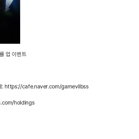
확률 업 이벤트
:
https://cafe.naver.com/gamevilbss
com/holdings