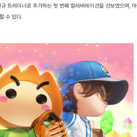
를 신규 트레이너로 추가하는 첫 번째 컬레버레이션을 선보였으며,
 수 있다.