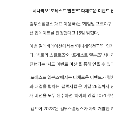
–
시나리오 ‘포레스트 엘븐즈’ 다채로운 이벤트 
컴투스홀딩스(대표 이용국)는 ‘게임빌 프로야구 슈
션 업데이트를 진행했다고 15일 밝혔다.
이번 컬래버레이션에서는 ‘미니게임천국’의 인기 
다. ‘빅토리 스왈로즈’와 ‘포레스트 엘븐즈’ 시
진행되는 ‘시드 이벤트 미션’을 통해 얻을 수 있
‘포레스트 엘븐즈’에서는 다채로운 이벤트가 펼쳐
과 대결을 펼치는 ‘갤럭시컵’은 이달 28일까지 
개 미션을 모두 완수하면 ‘하이퍼 영입 10+1 쿠폰
‘겜프야 2023’은 컴투스홀딩스가 자체 개발한