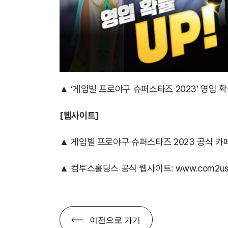
▲ ‘게임빌 프로야구 슈퍼스타즈 2023’ 영입 
[
웹사이트]
▲ 게임빌 프로야구 슈퍼스타즈 2023 공식 카페
▲ 컴투스홀딩스 공식 웹사이트:
www.com2us.
이전으로 가기