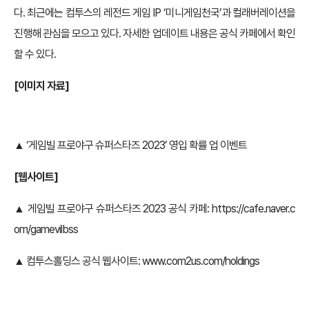
다. 최근에는 컴투스의 레전드 게임 IP ‘미니게임천국’과 컬래버레이션을
진행해 관심을 모으고 있다. 자세한 업데이트 내용은 공식 카페에서 확인
할 수 있다.
[이미지 자료]
▲ ‘게임빌 프로야구 슈퍼스타즈 2023’ 영입 확률 업 이벤트
[웹사이트]
▲ 게임빌 프로야구 슈퍼스타즈 2023 공식 카페:
https://cafe.naver.c
om/gamevilbss
▲ 컴투스홀딩스 공식 웹사이트:
www.com2us.com/holdings