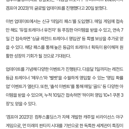
겜프야 2023)’의 글로벌 업데이트를 진행했다고 20일 밝혔다.
이번 업데이트에서는 신규 ‘데일리 패스’를 도입했다. 매일 게임에 접속
만 해도 ‘듀얼 트레이너 유전자’ 등 푸짐한 아이템을 받을 수 있고, 연속 7
일 간 접속하면 ‘싱글 레전드 트레이너 영입권’ 등 특별 보상을 추가로 얻
을 수 있다. 해당 패스를 통해 높은 등급의 트레이너 획득이 용이해져 원
활한 성장의 기회가 될 것으로 기대된다.
업데이트를 기념해 다양한 이벤트가 진행된다. 다음달 1일까지는 레전드
등급 트레이너 ‘제우스’와 ‘벨벳’을 수월하게 영입할 수 있는 ‘영입 확률
업’ 이벤트가 열린다. 또한, ‘출석 이벤트’를 통해 매일 ‘골드’ 등 다양한 아
이템을 받을 수 있으며, 누적 10일간 접속하면 ‘하이퍼 영입 10+1 쿠폰 3
장’도 얻을 수 있다.
‘겜프야 2023’은 컴투스홀딩스가 자체 개발한 캐주얼 비라이선스 야구
게임으로, 먼 미래의 판타지 시대를 기반으로 한 독특한 세계관이 특징이