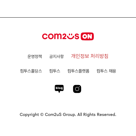
개인정보 처리방침
운영정책
공지사항
컴투스홀딩스
컴투스
컴투스플랫폼
컴투스 채용
Copyright © Com2uS Group. All Rights Reserved.