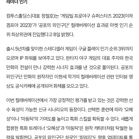
레이너 인기
컴투스홀딩스(대표 정철호)는 ‘게임빌 프로야구 슈퍼스타즈 2023(이하
겜프야 2023)’가 ‘공포의 외인구단’ 컬래버레이션 효과로 마켓 인기 순
위 최상위권에 진입했다고 8일 밝혔다.
출시 5년차를 맞이한 스테디셀러 게임이 구글 플레이 인기 순위 3위까지
오르며 IP 파워를 보여주고 있다. 판타지 야구 게임의 대표 주자와 한국
만화의 전설이 만나 강력한 시너지 효과를 낸 것으로 풀이된다. 공포의
외인구단 만화의 원작자인 이현세 작가의 컬래버레이션 관련 인터뷰 영
상도 공식카페에 공개되어 화제를 모으고 있다.
이번 컬래버레이션에서 가장 긍정적인 평가를 받고 있는 것은 강력한 선
수 육성이 가능한 신규 시나리오의 등장이다. 선택한 훈련에 따라 ‘오혜
성’이나 ‘마동탁’의 기여도를 높이고 특화 스킬을 획득할 수 있다. 새롭게
합류한 특화 트레이너 ‘오혜성’과 ‘마동탁’은 원작 캐릭터처럼 탁월한 능
력을 발휘한다. 공포의 외인구단 히로인 ‘최엄지’도 향후 업데이트를 통