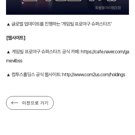
▲ 글로벌 업데이트를 진행하는 ‘게임빌 프로야구 슈퍼스타즈’
[웹사이트]
▲ 게임빌 프로야구 슈퍼스타즈 공식 카페:
https://cafe.naver.com/ga
mevilbss
▲ 컴투스홀딩스 공식 웹사이트:
http://www.com2us.com/holdings
이전으로 가기