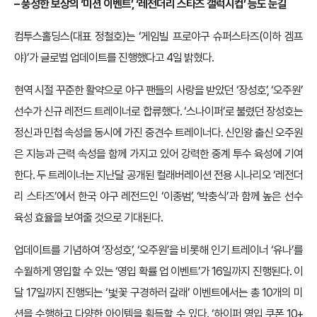
– 풍성한 보상의 ‘미션 이벤트’, ‘레전더리 스타즈 갤럭시컵’ 등도 눈길
컴투스홀딩스(대표 정철호)는 ‘게임빌 프로야구 슈퍼스타즈(이하 겜프
야)’가 글로벌 업데이트를 진행했다고 4일 밝혔다.
현역 시절 꾸준한 활약으로 야구 팬들의 사랑을 받았던 ‘장성호’, ‘오주원’
선수가 신규 레전드 트레이너로 합류했다. ‘스나이퍼’로 불렸던 장성호는
정신과 민첩 속성을 동시에 가진 중견수 트레이너다. 신인왕 출신 오주원
은 지능과 근력 속성을 함께 가지고 있어 강력한 중계 투수 육성에 기여
한다. 두 트레이너는 지난달 공개된 컬래버레이션 전용 시나리오 ‘레전더
리 스타즈’에서 한국 야구 레전드인 ‘이종범’, ‘박충식’과 함께 높은 선수
육성 효율을 보여줄 것으로 기대된다.
업데이트를 기념하여 ‘장성호’, ‘오주원’을 비롯해 인기 트레이너 ‘유나’를
수월하게 영입할 수 있는 ‘영입 확률 업 이벤트’가 16일까지 진행된다. 이
달 17일까지 진행되는 ‘벛꽃 구경하러 갈래’ 이벤트에서는 총 10개의 미
션을 수행하고 다양한 아이템을 획득할 수 있다. ‘하이퍼 영입 쿠폰 10+